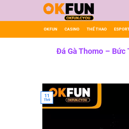
Bỏ
qua
nội
dung
OKFUN
CASINO
THỂ THAO
ESPOR
Đá Gà Thomo – Bức 
11
Th9