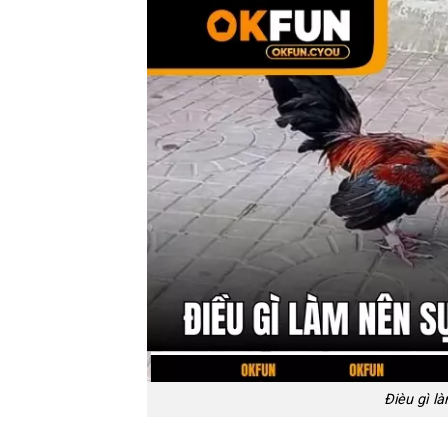
Đièu gì l