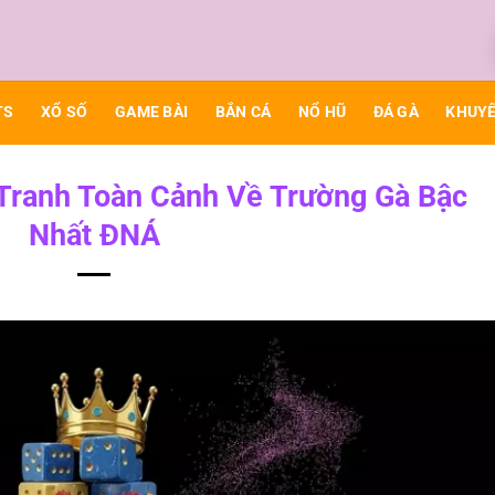
TS
XỔ SỐ
GAME BÀI
BẮN CÁ
NỔ HŨ
ĐÁ GÀ
KHUYẾ
Tranh Toàn Cảnh Về Trường Gà Bậc
Nhất ĐNÁ