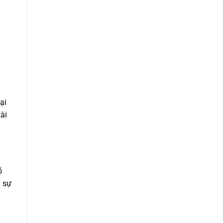
ại
ài
õ
ỳ sự