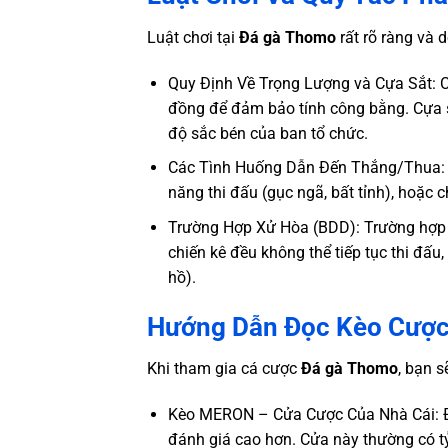
Luật chơi tại
Đá gà Thomo
rất rõ ràng và 
Quy Định Về Trọng Lượng và Cựa Sắt: C
đồng để đảm bảo tính công bằng. Cựa s
độ sắc bén của ban tổ chức.
Các Tình Huống Dẫn Đến Thắng/Thua: M
năng thi đấu (gục ngã, bất tỉnh), hoặc c
Trường Hợp Xử Hòa (BDD): Trường hợp n
chiến kê đều không thể tiếp tục thi đấu,
hồ).
Hướng Dẫn Đọc Kèo Cượ
Khi tham gia cá cược
Đá gà Thomo
, bạn 
Kèo MERON – Cửa Cược Của Nhà Cái: Đâ
đánh giá cao hơn. Cửa này thường có tỷ 