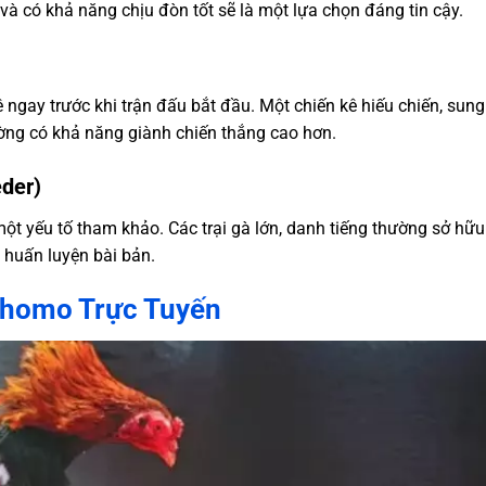
à có khả năng chịu đòn tốt sẽ là một lựa chọn đáng tin cậy.
ê ngay trước khi trận đấu bắt đầu. Một chiến kê hiếu chiến, sung
hường có khả năng giành chiến thắng cao hơn.
eder)
một yếu tố tham khảo. Các trại gà lớn, danh tiếng thường sở hữu
 huấn luyện bài bản.
Thomo Trực Tuyến