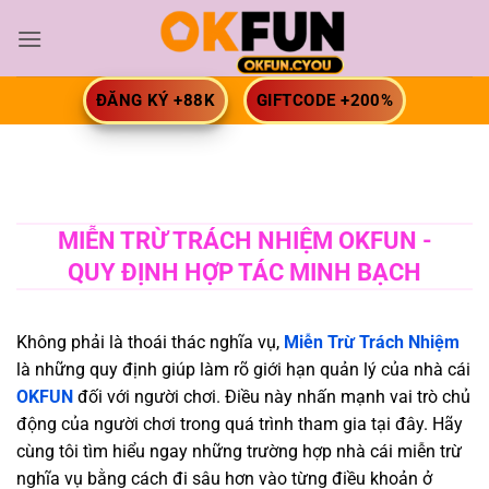
Bỏ
qua
nội
dung
ĐĂNG KÝ +88K
GIFTCODE +200%
MIỄN TRỪ TRÁCH NHIỆM OKFUN -
QUY ĐỊNH HỢP TÁC MINH BẠCH
Không phải là thoái thác nghĩa vụ,
Miễn Trừ Trách Nhiệm
là những quy định giúp làm rõ giới hạn quản lý của nhà cái
OKFUN
đối với người chơi. Điều này nhấn mạnh vai trò chủ
động của người chơi trong quá trình tham gia tại đây. Hãy
cùng tôi tìm hiểu ngay những trường hợp nhà cái miễn trừ
nghĩa vụ bằng cách đi sâu hơn vào từng điều khoản ở